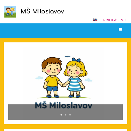
MŠ Miloslavov
PRIHLÁSENIE
Hlavná
stránka