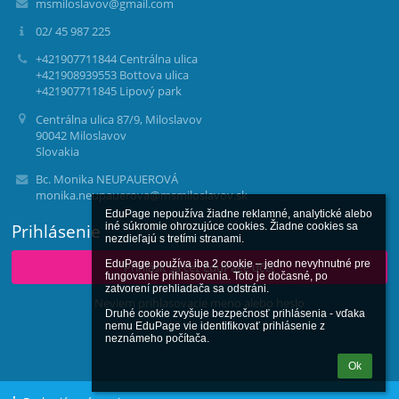
msmiloslavov@gmail.com
02/ 45 987 225
+421907711844 Centrálna ulica
+421908939553 Bottova ulica
+421907711845 Lipový park
Centrálna ulica 87/9, Miloslavov
90042 Miloslavov
Slovakia
Bc. Monika NEUPAUEROVÁ
monika.neupauerova@msmiloslavov.sk
EduPage nepoužíva žiadne reklamné, analytické alebo 
Prihlásenie
iné súkromie ohrozujúce cookies. Žiadne cookies sa 
nezdieľajú s tretími stranami.

EduPage používa iba 2 cookie – jedno nevyhnutné pre 
Prihlásiť sa cez EduPage účet
fungovanie prihlasovania. Toto je dočasné, po 
zatvorení prehliadača sa odstráni.

Neviem prihlasovacie meno alebo heslo
Druhé cookie zvyšuje bezpečnosť prihlásenia - vďaka 
nemu EduPage vie identifikovať prihlásenie z 
neznámeho počítača.
Ok