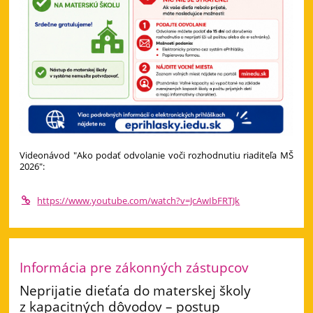
Videonávod "Ako podať odvolanie voči rozhodnutiu riaditeľa MŠ
2026":
https://www.youtube.com/watch?v=JcAwIbFRTJk
Informácia pre zákonných zástupcov
Neprijatie dieťaťa do materskej školy
z kapacitných dôvodov – postup