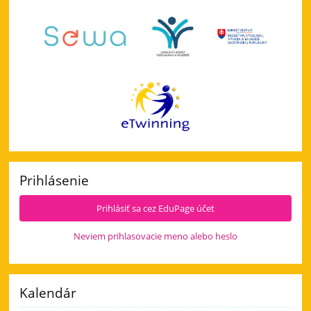
Prihlásenie
Prihlásiť sa cez EduPage účet
Neviem prihlasovacie meno alebo heslo
Kalendár