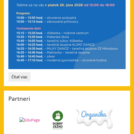
Pozvánka
Čítať viac
-
na
prehliadku novej
Partneri
telocvične
ZŠ: