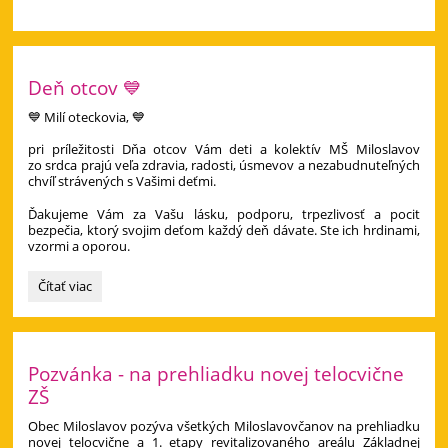
Deň otcov 💙
💙 Milí oteckovia, 💙
pri príležitosti Dňa otcov Vám deti a kolektív MŠ Miloslavov
zo srdca prajú veľa zdravia, radosti, úsmevov a nezabudnuteľných
chvíľ strávených s Vašimi deťmi.
Ďakujeme Vám za Vašu lásku, podporu, trpezlivosť a pocit
bezpečia, ktorý svojim deťom každý deň dávate. Ste ich hrdinami,
vzormi a oporou.
Deň
Čítať viac
otcov
💙:
Pozvánka - na prehliadku novej telocvične
ZŠ
Obec Miloslavov pozýva všetkých Miloslavovčanov na prehliadku
novej telocvične a 1. etapy revitalizovaného areálu Základnej