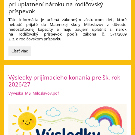
pri uplatnení nároku na rodičovský
príspevok
Táto informácia je určená zákonným zástupcom detí, ktoré
nebudú prijaté do Materskej školy Miloslavov z dôvodu
nedostatočnej kapacity a majú záujem uplatniť si nárok
na rodičovský príspevok podľa zákona č. 571/2009
Z. z. o rodičovskom príspevku.
Informácia
Čítať viac
pre
zákonných
zástupcov:
Výsledky prijímacieho konania pre šk. rok
2026/27
Vyveska_MS_Miloslavov.pdf