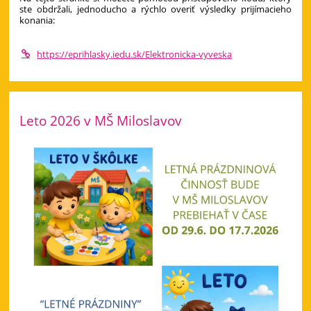
ste obdržali, jednoducho a rýchlo overiť výsledky prijímacieho
konania:
https://eprihlasky.iedu.sk/Elektronicka-vyveska
Leto 2026 v MŠ Miloslavov