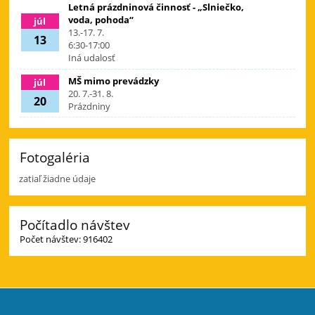
Letná prázdninová činnosť - „Slniečko,
voda, pohoda“
júl
13.-17. 7.
13
6:30-17:00
Iná udalosť
MŠ mimo prevádzky
júl
20. 7.-31. 8.
20
Prázdniny
Fotogaléria
zatiaľ žiadne údaje
Počítadlo návštev
Počet návštev: 916402