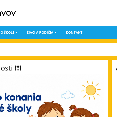
avov
O ŠKOLE
ŽIACI A RODIČIA
KONTAKT
sti ❗❗❗