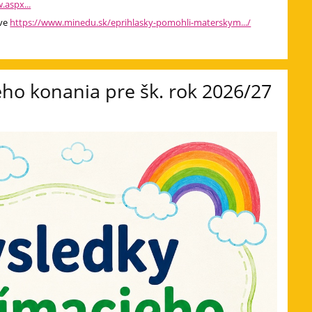
.aspx...
áve
https://www.minedu.sk/eprihlasky-pomohli-materskym.../
eho konania pre šk. rok 2026/27