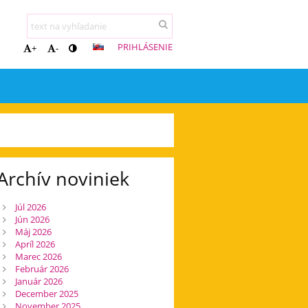
PRIHLÁSENIE
+
-
Archív noviniek
Júl 2026
Jún 2026
Máj 2026
Apríl 2026
Marec 2026
Február 2026
Január 2026
December 2025
November 2025