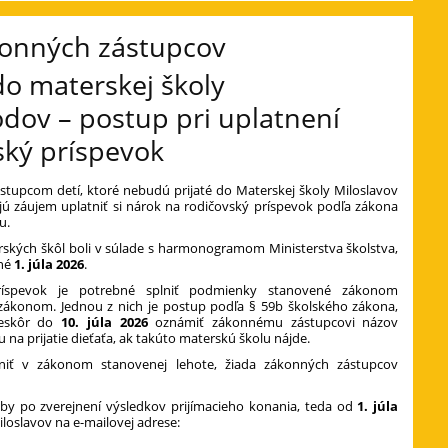
konných zástupcov
 do materskej školy
dov – postup pri uplatnení
ský príspevok
stupcom detí, ktoré nebudú prijaté do Materskej školy Miloslavov
ú záujem uplatniť si nárok na rodičovský príspevok podľa zákona
u.
rských škôl boli v súlade s harmonogramom Ministerstva školstva,
ené
1. júla 2026
.
íspevok je potrebné splniť podmienky stanovené zákonom
zákonom. Jednou z nich je postup podľa § 59b školského zákona,
neskôr do
10. júla 2026
oznámiť zákonnému zástupcovi názov
 na prijatie dieťaťa, ak takúto materskú školu nájde.
iť v zákonom stanovenej lehote, žiada zákonných zástupcov
by po zverejnení výsledkov prijímacieho konania, teda od
1. júla
loslavov na e-mailovej adrese: