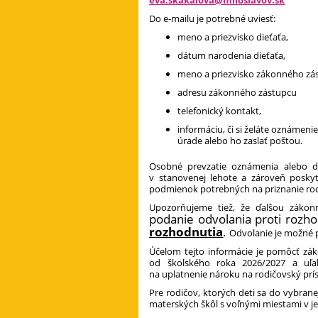
Do e-mailu je potrebné uviesť:
meno a priezvisko dieťaťa,
dátum narodenia dieťaťa,
meno a priezvisko zákonného zá
adresu zákonného zástupcu
telefonický kontakt,
informáciu, či si želáte oznámen
úrade alebo ho zaslať poštou.
Osobné prevzatie oznámenia alebo d
v stanovenej lehote a zároveň posky
podmienok potrebných na priznanie ro
Upozorňujeme tiež, že ďalšou zákon
podanie odvolania proti rozho
rozhodnutia
.
Odvolanie je možné 
Účelom tejto informácie je pomôcť zá
od školského roka 2026/2027 a uľa
na uplatnenie nároku na rodičovský prí
Pre rodičov, ktorých deti sa do vybrane
materských škôl s voľnými miestami v j