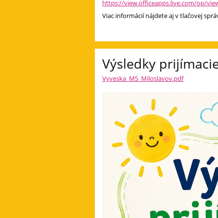
https://view.officeapps.live.com/op/view
Viac informácií nájdete aj v tlačovej spr
Výsledky prijímaci
Vyveska_MS_Miloslavov.pdf