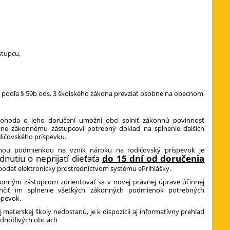
stupcu,
ie podľa § 59b ods. 3 školského zákona prevziať osobne na obecnom
ohoda o jeho doručení umožní obci splniť zákonnú povinnosť
tne zákonnému zástupcovi potrebný doklad na splnenie ďalších
dičovského príspevku.
nou podmienkou na vznik nároku na rodičovský príspevok je
dnutiu o neprijatí dieťaťa
do 15 dní od doručenia
podať elektronicky prostredníctvom systému ePrihlášky.
konným zástupcom zorientovať sa v novej právnej úprave účinnej
hčiť im splnenie všetkých zákonných podmienok potrebných
spevok.
j materskej školy nedostanú, je k dispozícii aj informatívny prehľad
ednotlivých obciach