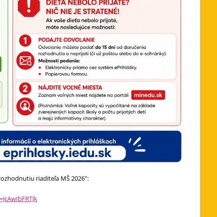
ozhodnutiu riaditeľa MŠ 2026":
=JcAwIbFRTJk