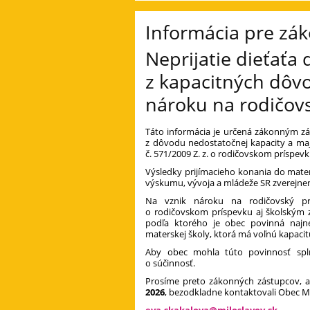
Informácia pre zá
Neprijatie dieťaťa
z kapacitných dôvo
nároku na rodičov
Táto informácia je určená zákonným zá
z dôvodu nedostatočnej kapacity a maj
č. 571/2009 Z. z. o rodičovskom príspevk
Výsledky prijímacieho konania do mate
výskumu, vývoja a mládeže SR zverejn
Na vznik nároku na rodičovský pr
o rodičovskom príspevku aj školským 
podľa ktorého je obec povinná naj
materskej školy, ktorá má voľnú kapacitu
Aby obec mohla túto povinnosť spln
o súčinnosť.
Prosíme preto zákonných zástupcov, a
2026
, bezodkladne kontaktovali Obec Mi
eva.skakalova@miloslavov.sk