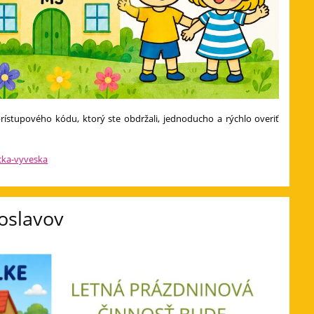
ístupového kódu, ktorý ste obdržali, jednoducho a rýchlo overiť
icka-vyveska
oslavov