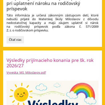
pri uplatnení nároku na rodičovský
príspevok
Táto informácia je určená zákonným zástupcom detí, ktoré
nebudú prijaté do Materskej školy Miloslavov z dôvodu
nedostatočnej kapacity a majú záujem uplatniť si nárok
na rodičovský príspevok podľa zákona č. 571/2009
Z. z. o rodičovskom príspevku.
Informácia
Čítať viac
pre
zákonných
zástupcov:
Výsledky prijímacieho konania pre šk. rok
2026/27
Vyveska_MS_Miloslavov.pdf