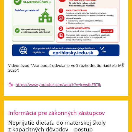
Videonávod "Ako podať odvolanie voči rozhodnutiu riaditeľa MŠ
2026":
https://www.youtube.com/watch?v=JcAwIbFRTJk
Informácia pre zákonných zástupcov
Neprijatie dieťaťa do materskej školy
z kapacitných dôvodov – postup