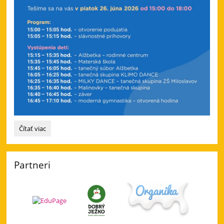
Pozvánka
Čítať viac
-
na
prehliadku novej
Partneri
telocvične
ZŠ: