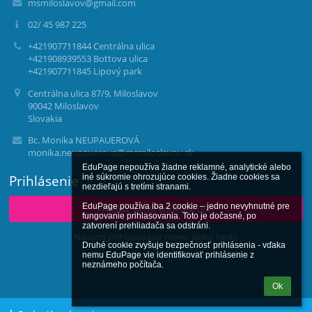
msmiloslavov@gmail.com
02/ 45 987 225
+421907711844 Centrálna ulica
+421908939553 Bottova ulica
+421907711845 Lipový park
Centrálna ulica 87/9, Miloslavov
90042 Miloslavov
Slovakia
Bc. Monika NEUPAUEROVÁ
monika.neupauerova@msmiloslavov.sk
EduPage nepoužíva žiadne reklamné, analytické alebo 
Prihlásenie
iné súkromie ohrozujúce cookies. Žiadne cookies sa 
nezdieľajú s tretími stranami.

EduPage používa iba 2 cookie – jedno nevyhnutné pre 
Prihlásiť sa cez EduPage účet
fungovanie prihlasovania. Toto je dočasné, po 
zatvorení prehliadača sa odstráni.

Neviem prihlasovacie meno alebo heslo
Druhé cookie zvyšuje bezpečnosť prihlásenia - vďaka 
nemu EduPage vie identifikovať prihlásenie z 
neznámeho počítača.
Ok