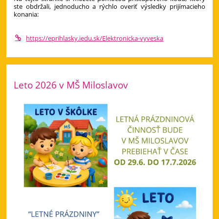
ste obdržali, jednoducho a rýchlo overiť výsledky prijímacieho
konania:
https://eprihlasky.iedu.sk/Elektronicka-vyveska
Leto 2026 v MŠ Miloslavov