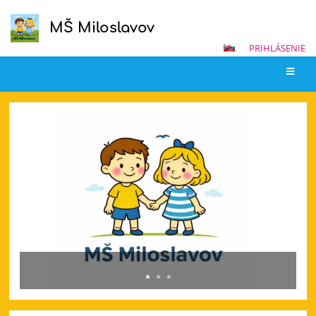
MŠ Miloslavov
PRIHLÁSENIE
Hlavná
stránka