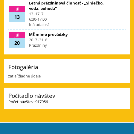
Letná prázdninová činnosť - „Slniečko,
voda, pohoda“
júl
13.-17. 7.
13
6:30-17:00
Iná udalosť
MŠ mimo prevádzky
júl
20. 7.-31. 8.
20
Prázdniny
Fotogaléria
zatiaľ žiadne údaje
Počítadlo návštev
Počet návštev: 917956