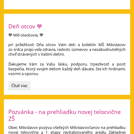
Deň otcov 💙
💙 Milí oteckovia, 💙
pri príležitosti Dňa otcov Vám deti a kolektív MŠ Miloslavov
zo srdca prajú veľa zdravia, radosti, úsmevov a nezabudnuteľných
chvíľ strávených s Vašimi deťmi.
Ďakujeme Vám za Vašu lásku, podporu, trpezlivosť a pocit
bezpečia, ktorý svojim deťom každý deň dávate. Ste ich hrdinami,
vzormi a oporou.
Deň
Čítať viac
otcov
💙:
Pozvánka - na prehliadku novej telocvične
ZŠ
Obec Miloslavov pozýva všetkých Miloslavovčanov na prehliadku
novej telocvične a 1. etapy revitalizovaného areálu Základnej