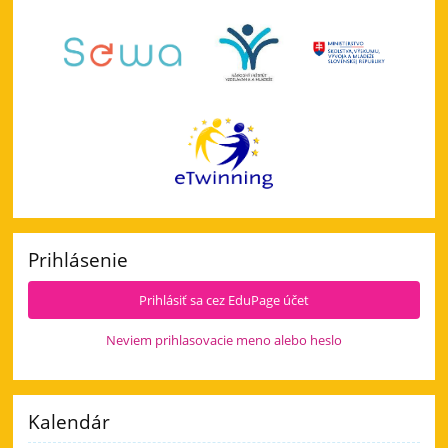
Prihlásenie
Prihlásiť sa cez EduPage účet
Neviem prihlasovacie meno alebo heslo
Kalendár