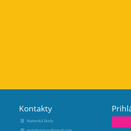
Kontakty
Prihl
Materská škola
msmiloslavov@gmail.com