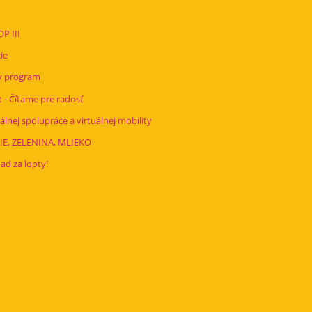
P III
ie
y program
 - Čítame pre radosť
nej spolupráce a virtuálnej mobility
E, ZELENINA, MLIEKO
d za lopty!