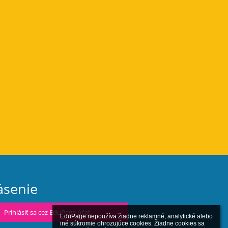
ásenie
Prihlásiť sa cez EduPage účet
EduPage nepoužíva žiadne reklamné, analytické alebo 
iné súkromie ohrozujúce cookies. Žiadne cookies sa 