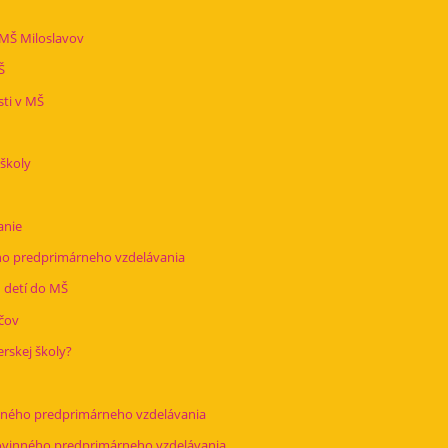
MŠ Miloslavov
Š
ti v MŠ
 školy
anie
ho predprimárneho vzdelávania
u detí do MŠ
ičov
erskej školy?
nného predprimárneho vzdelávania
ovinného predprimárneho vzdelávania