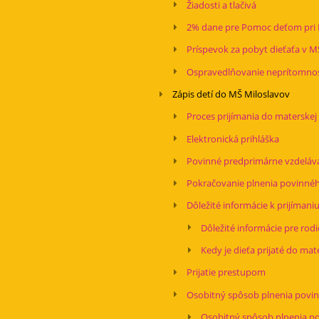
Žiadosti a tlačivá
2% dane pre Pomoc deťom pri 
Príspevok za pobyt dieťaťa v M
Ospravedlňovanie neprítomnos
Zápis detí do MŠ Miloslavov
Proces prijímania do materskej
Elektronická prihláška
Povinné predprimárne vzdeláv
Pokračovanie plnenia povinné
Dôležité informácie k prijímani
Dôležité informácie pre rod
Kedy je dieťa prijaté do mat
Prijatie prestupom
Osobitný spôsob plnenia povi
Osobitný spôsob plnenia p