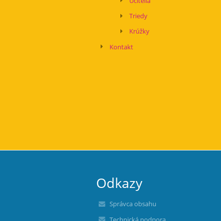
Učitelia
Triedy
Krúžky
Kontakt
Odkazy
Správca obsahu
Technická podpora