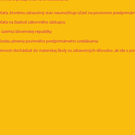
ieťaťa, ktorému zdravotný stav neumožňuje účasť na povinnom predprimárn
ieťaťa na žiadosť zákonného zástupcu
 územia Slovenskej republiky
pôsobu plnenia povinného predprimárneho vzdelávania
innosti dochádzať do materskej školy zo zdravotných dôvodov, ak ide o p