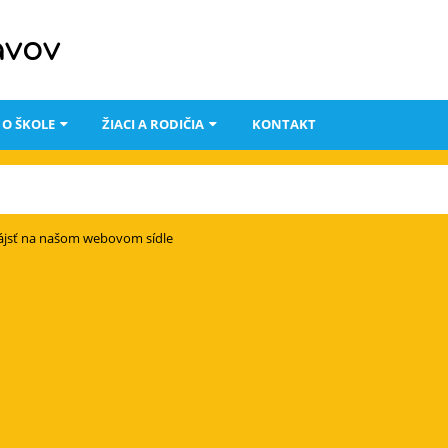
avov
O ŠKOLE
ŽIACI A RODIČIA
KONTAKT
ájsť na našom webovom sídle