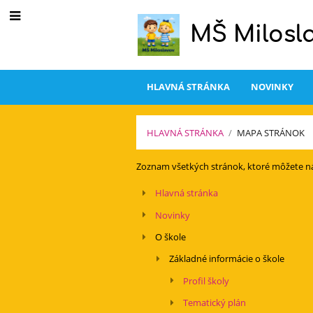
MŠ Milosl
HLAVNÁ STRÁNKA
NOVINKY
HLAVNÁ STRÁNKA
/
MAPA STRÁNOK
Mapa
Zoznam všetkých stránok, ktoré môžete n
stránok
Hlavná stránka
Novinky
O škole
Základné informácie o škole
Profil školy
Tematický plán