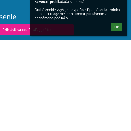
zatvorení prehliadača sa odstráni.

Druhé cookie zvyšuje bezpečnosť prihlásenia - vďaka 
ásenie
nemu EduPage vie identifikovať prihlásenie z 
neznámeho počítača.
Ok
Prihlásiť sa cez EduPage účet
iem prihlasovacie meno alebo heslo