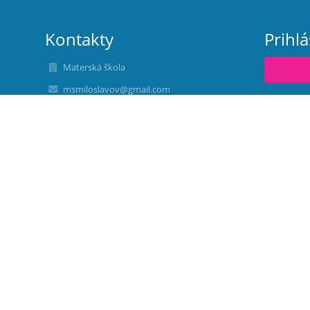
Kontakty
Prihl
Materská škola
msmiloslavov@gmail.com
Nev
02/ 45 987 225
+421907711844 Centrálna ulica
+421908939553 Bottova ulica
+421907711845 Lipový park
Centrálna ulica 87/9, Miloslavov
90042 Miloslavov
Slovakia
Bc. Monika NEUPAUEROVÁ
monika.neupauerova@msmiloslavov.sk