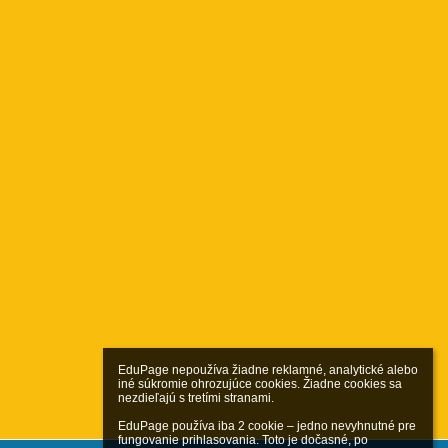
EduPage nepoužíva žiadne reklamné, analytické alebo 
iné súkromie ohrozujúce cookies. Žiadne cookies sa 
nezdieľajú s tretími stranami.

EduPage používa iba 2 cookie – jedno nevyhnutné pre 
fungovanie prihlasovania. Toto je dočasné, po 