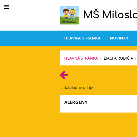
MŠ Milosl
HLAVNÁ STRÁNKA
NOVINKY
HLAVNÁ STRÁNKA
/
ŽIACI A RODIČIA
/
Jedálny
lístok
zatiaľ žiadne údaje
ALERGÉNY