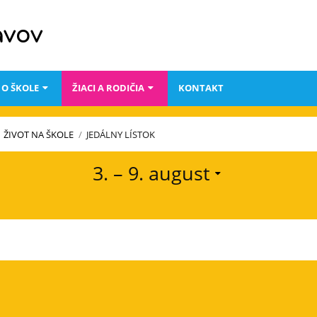
avov
O ŠKOLE
ŽIACI A RODIČIA
KONTAKT
ŽIVOT NA ŠKOLE
/
JEDÁLNY LÍSTOK
3. – 9. august