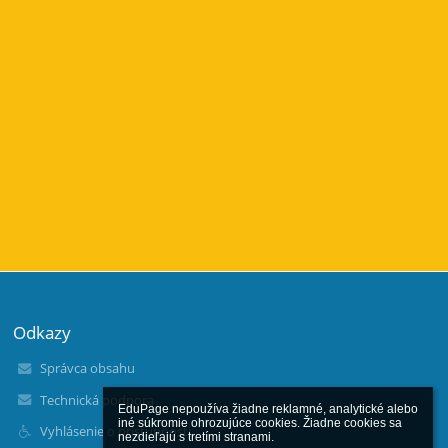
Odkazy
Správca obsahu
Technická podpora
EduPage nepoužíva žiadne reklamné, analytické alebo 
iné súkromie ohrozujúce cookies. Žiadne cookies sa 
Vyhlásenie o prístupnosti
nezdieľajú s tretími stranami.
