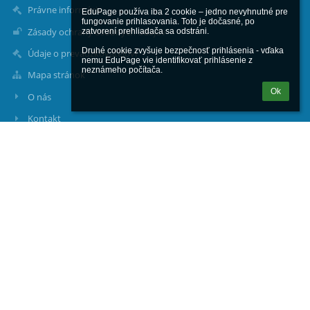
Právne informácie
EduPage používa iba 2 cookie – jedno nevyhnutné pre 
fungovanie prihlasovania. Toto je dočasné, po 
Zásady ochrany osobných údajov
zatvorení prehliadača sa odstráni.

Druhé cookie zvyšuje bezpečnosť prihlásenia - vďaka 
Údaje o prevádzkovateľovi
nemu EduPage vie identifikovať prihlásenie z 
neznámeho počítača.
Mapa stránok
Ok
O nás
Kontakt
Novinky
Kontakty
Materská škola
msmiloslavov@gmail.com
02/ 45 987 225
+421907711844 Centrálna ulica
+421908939553 Bottova ulica
+421907711845 Lipový park
Centrálna ulica 87/9, Miloslavov