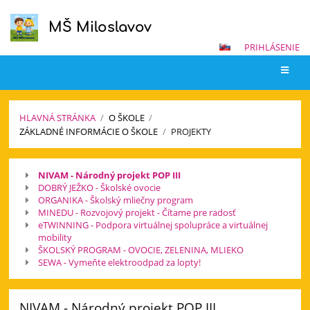
MŠ Miloslavov
PRIHLÁSENIE
HLAVNÁ STRÁNKA
/
O ŠKOLE
/
ZÁKLADNÉ INFORMÁCIE O ŠKOLE
/
PROJEKTY
Projekty
NIVAM - Národný projekt POP III
DOBRÝ JEŽKO - Školské ovocie
ORGANIKA - Školský mliečny program
MINEDU - Rozvojový projekt - Čítame pre radosť
eTWINNING - Podpora virtuálnej spolupráce a virtuálnej
mobility
ŠKOLSKÝ PROGRAM - OVOCIE, ZELENINA, MLIEKO
SEWA - Vymeňte elektroodpad za lopty!
NIVAM - Národný projekt POP III