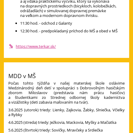
a aj vďaka praktickému výcviku, ktorý sa vykonáva
na dopravných prostriedkoch (bicykloch, kolobežkách,
odrážadlách) v simulovanej dopravnej premávke
na veľkom a modernom dopravnom ihrisku.
11:30 hod. - odchod z Galanty
12:30 hod. - predpokladaný príchod do MŠ a obed v MŠ
https://www.terkar.sk/
MDD v MŠ
Počas tohto týždňa v našej materskej škole oslávime
Medzinárodný deň detí v spolupráci s Dobrovoľným hasičským
zborom Miloslavov (predstavia nám prácu hasičov)
a študentkami zo
Strednej odbornej školy kaderníctva
a vizážistiky (deti zabavia maľovaním na tvár).
3.6.2025 (utorok) triedy: Lienky, Zajkovia, Žabky, Slniečka, Včielky
a Rybky
4.6.2025 (streda) triedy: Ježkovia, Mackovia, Myšky a Mačiatka
5.6.2025 (štvrtok) triedy: Sovičky, Mravčeky a Srdiečka