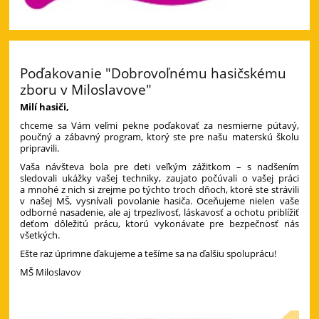
Poďakovanie "Dobrovoľnému hasičskému
zboru v Miloslavove"
Milí hasiči,
chceme sa Vám veľmi pekne poďakovať za nesmierne pútavý,
poučný a zábavný program, ktorý ste pre našu materskú školu
pripravili.
Vaša návšteva bola pre deti veľkým zážitkom – s nadšením
sledovali ukážky vašej techniky, zaujato počúvali o vašej práci
a mnohé z nich si zrejme po týchto troch dňoch, ktoré ste strávili
v našej MŠ, vysnívali povolanie hasiča. Oceňujeme nielen vaše
odborné nasadenie, ale aj trpezlivosť, láskavosť a ochotu priblížiť
deťom dôležitú prácu, ktorú vykonávate pre bezpečnosť nás
všetkých.
Ešte raz úprimne ďakujeme a tešíme sa na ďalšiu spoluprácu!
MŠ Miloslavov