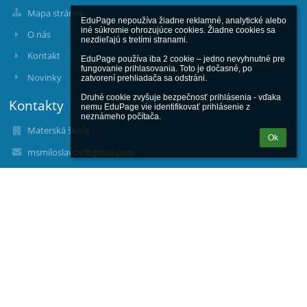
Mapa stránok
EduPage nepoužíva žiadne reklamné, analytické alebo 
iné súkromie ohrozujúce cookies. Žiadne cookies sa 
O nás
nezdieľajú s tretími stranami.

Kontakt
EduPage používa iba 2 cookie – jedno nevyhnutné pre 
fungovanie prihlasovania. Toto je dočasné, po 
Novinky
zatvorení prehliadača sa odstráni.

Druhé cookie zvyšuje bezpečnosť prihlásenia - vďaka 
Kontakty
nemu EduPage vie identifikovať prihlásenie z 
neznámeho počítača.
Materská škola
Ok
msmiloslavov@gmail.com
02/ 45 987 225
+421907711844 Centrálna ulica
+421908939553 Bottova ulica
+421907711845 Lipový park
Centrálna ulica 87/9, Miloslavov
90042 Miloslavov
Slovakia
Bc. Monika NEUPAUEROVÁ
monika.neupauerova@msmiloslavov.sk