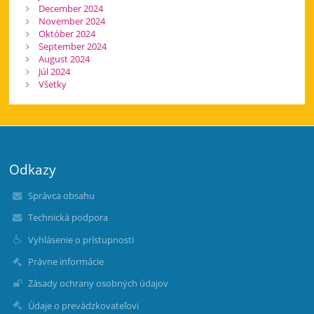
December 2024
November 2024
Október 2024
September 2024
August 2024
Júl 2024
Všetky
Odkazy
Správca obsahu
Technická podpora
Vyhlásenie o prístupnosti
Právne informácie
Zásady ochrany osobných údajov
Údaje o prevádzkovateľovi