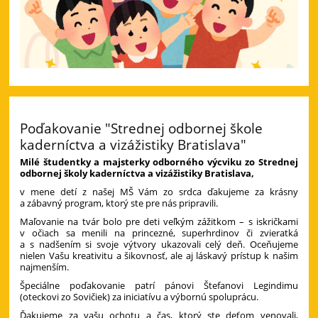
Poďakovanie "Strednej odbornej škole
kaderníctva a vizážistiky Bratislava"
Milé študentky a majsterky odborného výcviku zo Strednej
odbornej školy kaderníctva a vizážistiky Bratislava,
v mene detí z našej MŠ Vám zo srdca ďakujeme za krásny
a zábavný program, ktorý ste pre nás pripravili.
Maľovanie na tvár bolo pre deti veľkým zážitkom – s iskričkami
v očiach sa menili na princezné, superhrdinov či zvieratká
a s nadšením si svoje výtvory ukazovali celý deň. Oceňujeme
nielen Vašu kreativitu a šikovnosť, ale aj láskavý prístup k našim
najmenším.
Špeciálne poďakovanie patrí pánovi Štefanovi Legindimu
(oteckovi zo Sovičiek) za iniciatívu a výbornú spoluprácu.
Ďakujeme za vašu ochotu a čas, ktorý ste deťom venovali,