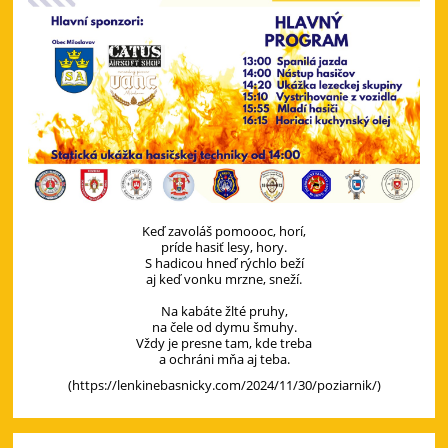
Keď zavoláš pomoooc, horí,
príde hasiť lesy, hory.
S hadicou hneď rýchlo beží
aj keď vonku mrzne, sneží.
Na kabáte žlté pruhy,
na čele od dymu šmuhy.
Vždy je presne tam, kde treba
a ochráni mňa aj teba.
(https://lenkinebasnicky.com/2024/11/30/poziarnik/)