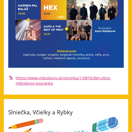
https://www.miloslavov.sk/novinka/110816/den-obce-
miloslavov-pozvanka
Slniečka, Včielky a Rybky