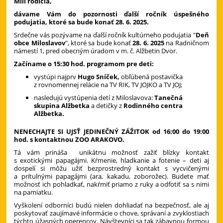
Milí rodičia,
dávame Vám do pozornosti ďalší ročník úspešného
podujatia, ktoré sa bude konať 28. 6. 2025.
Srdečne vás pozývame na ďalší ročník kultúrneho podujatia "
Deň
obce Miloslavov
", ktoré sa bude konať
28. 6. 2025
na Radničnom
námestí 1, pred obecným úradom v m. č. Alžbetin Dvor.
Začíname o 15:30 hod. programom pre deti:
vystúpi najprv
Hugo Sníček,
obľúbená postavička
z rovnomennej relácie na TV RIK, TV JOJKO a TV JOJ;
nasledujú vystúpenia detí z Miloslavova:
Tanečná
skupina Alžbetka
a detičky z
Rodinného centra
Alžbetka.
NENECHAJTE SI UJSŤ JEDINEČNÝ ZÁŽITOK od 16:00 do 19:00
hod. s kontaktnou ZOO ARAKOVO.
Tá vám prináša unikátnu možnosť zažiť blízky kontakt
s exotickými papagájmi. Kŕmenie, hladkanie a fotenie – deti aj
dospelí si môžu užiť bezprostredný kontakt s vycvičenými
a prítulnými papagájmi (ara, kakadu, zoborožec). Budete mať
možnosť ich pohladkať, nakŕmiť priamo z ruky a odfotiť sa s nimi
na pamiatku.
Vyškolení odborníci budú nielen dohliadať na bezpečnosť, ale aj
poskytovať zaujímavé informácie o chove, správaní a zvyklostiach
týchto úžasných operencov. Návštevníci sa tak zábavnou formou