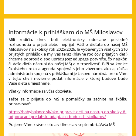
Informácie k prihláškam do MŠ Miloslavov
Milí rodičia, dnes boli elektronicky odoslané posledné
rozhodnutia o prijatí alebo neprijatí Vášho dieťaťa do našej MŠ
Miloslavov na školský rok 2025/2026. Je vybavených všetkých 310
prijatých prihlášok a my Vás teraz (hlavne rodičov prijatých detí)
chceme poprosiť o spoluprácu (cez edupage potvrďte, čo najskôr,
či Vaše dieťa nástupi do našej MŠ) a o trpezlivosť. Blíži sa koniec
školského roka a agenda spojená s jeho záverom, ako aj ďalšia
administrácia spojená s prihláškami je časovo náročná, preto Vám
v tejto chvíli nevieme podať informácie v ktorej budove bude
Vaše dieťa umiestnené.
Všetky informácie sa včas dozviete.
Tešte sa z prijatia do MŠ a pomaličky sa začnite na škôlku
pripravovať:
https://babybalance.sk/ako-pripravit-deti-na-nastup-do-skolky-8-
odporucani-pre-lahsiu-adaptaciu-buducich-skolkarov/
Prajeme Vám krásne leto a vidíme sa v septembri...Vaša MŠ